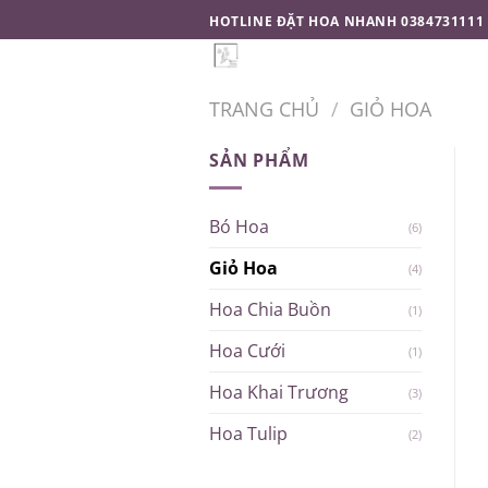
Chuyển
HOTLINE ĐẶT HOA NHANH 0384731111
đến
TRANG 
nội
dung
TRANG CHỦ
/
GIỎ HOA
SẢN PHẨM
Bó Hoa
(6)
Giỏ Hoa
(4)
Hoa Chia Buồn
(1)
Hoa Cưới
(1)
Hoa Khai Trương
(3)
Hoa Tulip
(2)