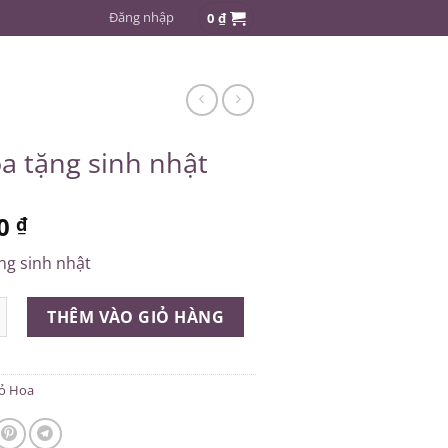
Đăng nhập
0
₫
Tìm
kiếm:
a tặng sinh nhật
00
₫
ng sinh nhật
g sinh nhật số lượng
THÊM VÀO GIỎ HÀNG
ỏ Hoa