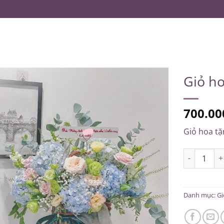
CHỦ
GIỚI THIỆU
SẢN PHẨM
BLOG
LIÊN HỆ
Giỏ ho
700.0
Giỏ hoa tặ
Giỏ hoa tặn
Danh mục:
Gi