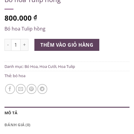
800.000
₫
Bó hoa Tulip hồng
Bó hoa Tulip hồng số lượng
THÊM VÀO GIỎ HÀNG
Danh mục:
Bó Hoa
,
Hoa Cưới
,
Hoa Tulip
Thẻ:
bó hoa
MÔ TẢ
ĐÁNH GIÁ (0)