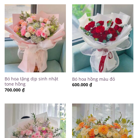
Bó hoa tặng dịp sinh nhật
Bó hoa hồng màu đỏ
tone hồng
600.000
₫
700.000
₫