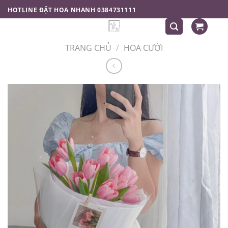
Chuyển
HOTLINE ĐẶT HOA NHANH 0384731111
đến
nội
dung
TRANG CHỦ
/
HOA CƯỚI